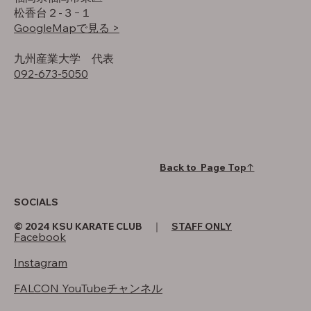
松香台２-３−１
GoogleMapで見る >
​九州産業大学 代表
092-673-5050
Back to Page Top↑
SOCIALS
© 2024 KSU KARATE CLUB ｜
STAFF ONLY
Facebook
Instagram
FALCON YouTubeチャンネル