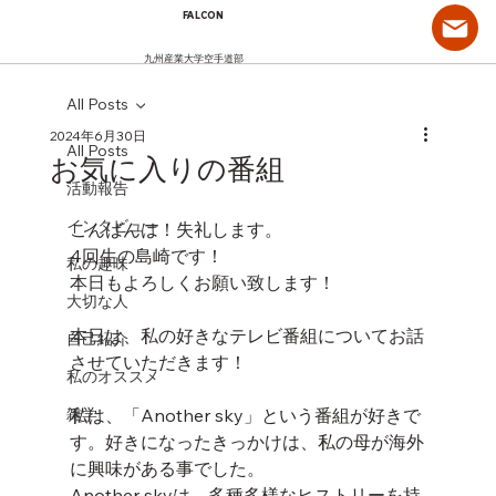
FALCON
九州産業大学空手道部
All Posts
2024年6月30日
All Posts
お気に入りの番組
活動報告
インタビュー
こんばんは！失礼します。
4回生の島崎です！
私の趣味
本日もよろしくお願い致します！
大切な人
本日は、私の好きなテレビ番組についてお話
自己紹介
させていただきます！
私のオススメ
雑学
私は、「Another sky」という番組が好きで
す。好きになったきっかけは、私の母が海外
に興味がある事でした。
Another skyは、多種多様なヒストリーを持