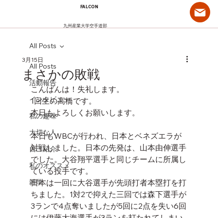
FALCON
九州産業大学空手道部
All Posts
3月15日
All Posts
まさかの敗戦
活動報告
こんばんは！失礼します。
インタビュー
1回生の高橋です。
本日もよろしくお願いします。
私の趣味
大切な人
本日もWBCが行われ、日本とベネズエラが
対戦しました。日本の先発は、山本由伸選手
自己紹介
でした。大谷翔平選手と同じチームに所属し
私のオススメ
ている投手です。
雑学
日本は一回に大谷選手が先頭打者本塁打を打
ちました。1対2で抑えた三回では森下選手が
3ランで4点奪いましたが5回に2点を失い6回
には伊藤大海選手が3ランを打たれてしまい