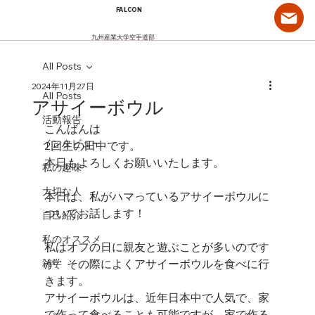
FALCON
九州産業大学空手道部
All Posts
2024年11月27日
All Posts
アサイーボウル
活動報告
こんばんは
インタビュー
2回生の田中です。
本日もよろしくお願いいたします。
私の趣味
大切な人
本日は、私がハマっているアサイーボウルに
ついてお話します！
自己紹介
私のオススメ
私はオフの日に親友と遊ぶことが多いのです
雑学
が、その際によくアサイーボウルを食べに行
きます。
アサイーボウルは、近年日本中で人気で、家
で作って食べることも可能ですが、家で作る