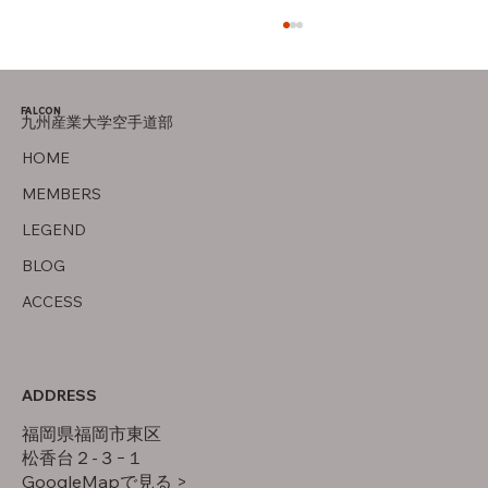
FALCON
九州産業大学空手道部
後期の目標
HOME
MEMBERS
LEGEND
BLOG
ACCESS
ADDRESS
福岡県福岡市東区
松香台２-３−１
GoogleMapで見る >