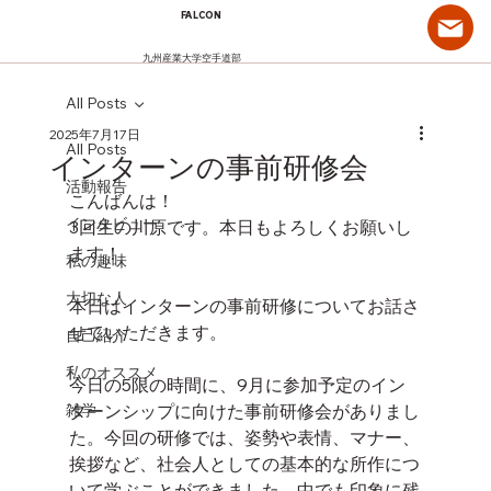
FALCON
九州産業大学空手道部
All Posts
2025年7月17日
All Posts
インターンの事前研修会
活動報告
こんばんは！
インタビュー
3回生の川原です。本日もよろしくお願いし
ます！
私の趣味
大切な人
本日はインターンの事前研修についてお話さ
せていただきます。
自己紹介
私のオススメ
今日の5限の時間に、9月に参加予定のイン
雑学
ターンシップに向けた事前研修会がありまし
た。今回の研修では、姿勢や表情、マナー、
挨拶など、社会人としての基本的な所作につ
いて学ぶことができました。中でも印象に残