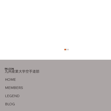
FALCON
九州産業大学空手道部
竜泉寺の湯！
HOME
MEMBERS
LEGEND
BLOG