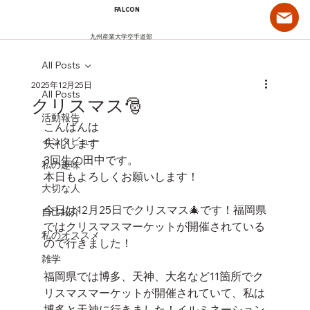
FALCON
九州産業大学空手道部
All Posts
2025年12月25日
All Posts
クリスマス🎅
活動報告
こんばんは
インタビュー
失礼します
3回生の田中です。
私の趣味
本日もよろしくお願いします！
大切な人
今日は12月25日でクリスマス🎄です！福岡県
自己紹介
ではクリスマスマーケットが開催されている
私のオススメ
ので行きました！
雑学
福岡県では博多、天神、大名など11箇所でク
リスマスマーケットが開催されていて、私は
博多と天神に行きました！イルミネーション