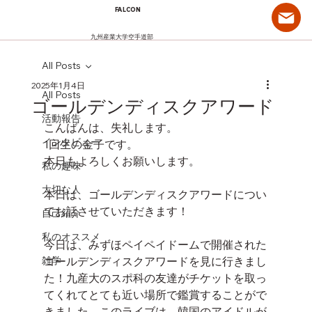
FALCON
九州産業大学空手道部
All Posts
2025年1月4日
All Posts
ゴールデンディスクアワード
活動報告
こんばんは、失礼します。
インタビュー
1回生の金子です。
本日もよろしくお願いします。
私の趣味
大切な人
本日は、ゴールデンディスクアワードについ
てお話させていただきます！
自己紹介
私のオススメ
今日は、みずほペイペイドームで開催された
雑学
ゴールデンディスクアワードを見に行きまし
た！九産大のスポ科の友達がチケットを取っ
てくれてとても近い場所で鑑賞することがで
きました。このライブは、韓国のアイドルが