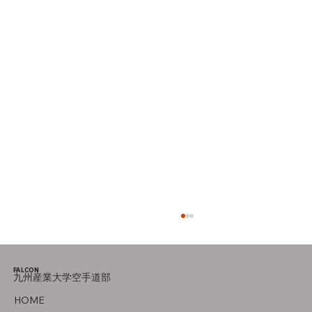
FALCON
九州産業大学空手道部
オフの過ごし方
HOME