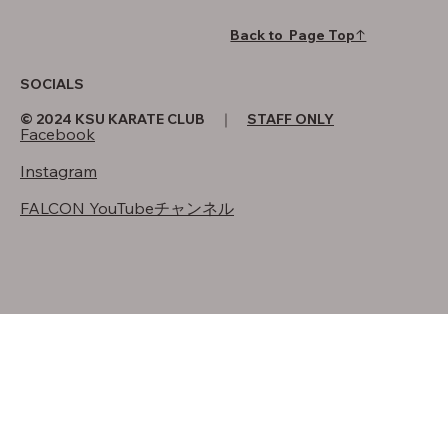
Back to Page Top↑
SOCIALS
© 2024 KSU KARATE CLUB ｜
STAFF ONLY
Facebook
Instagram
FALCON YouTubeチャンネル