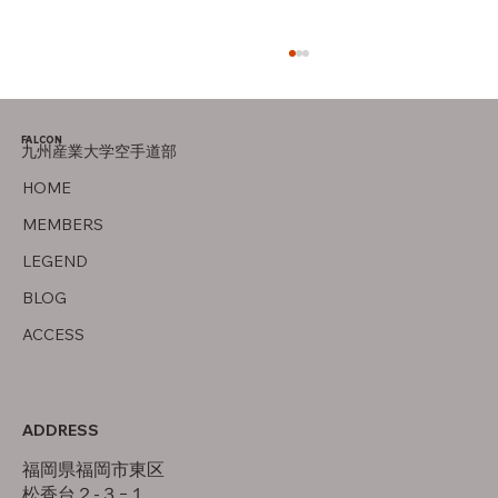
FALCON
九州産業大学空手道部
竜泉寺の湯！
HOME
MEMBERS
LEGEND
BLOG
ACCESS
ADDRESS
福岡県福岡市東区
松香台２-３−１