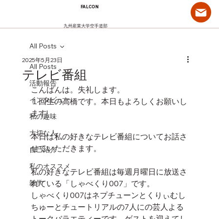
FALCON
九州産業大学空手道部
All Posts
2025年5月23日
All Posts
テレビ番組
活動報告
こんばんは。失礼します。
インタビュー
１回生の高橋です。本日もよろしくお願いし
ます!
私の趣味
大切な人
本日は私の好きなテレビ番組についてお話さ
せていただきます。
自己紹介
私のオススメ
私の好きなテレビ番組は毎週月曜日に放送さ
雑学
れている「しゃべくり007」です。
しゃべくり007はネプチューンとくりぃむし
ちゅーとチュートリアルの7人にの芸人よる
トークバラエティーです。ゲストを迎えてし