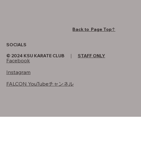
Back to Page Top↑
SOCIALS
© 2024 KSU KARATE CLUB ｜
STAFF ONLY
Facebook
Instagram
FALCON YouTubeチャンネル