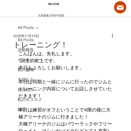
FALCON
九州産業大学空手道部
All Posts
2025年11月19日
All Posts
トレーニング！
活動報告
こんばんは。失礼します。
インタビュー
1回生の吹上です。
本日もよろしくお願いします。
私の趣味
大切な人
本日は同期と一緒にジムに行ったのでジムと
トレーニング内容についてお話しさせていた
自己紹介
だきます！
私のオススメ
雑学
本日は練習がオフということで4限の後に大
楠アリーナのジムに行きました！
大楠アリーナのジムはパワーラックやフリー
ウェイト、マシンやバイクなどとても充実し