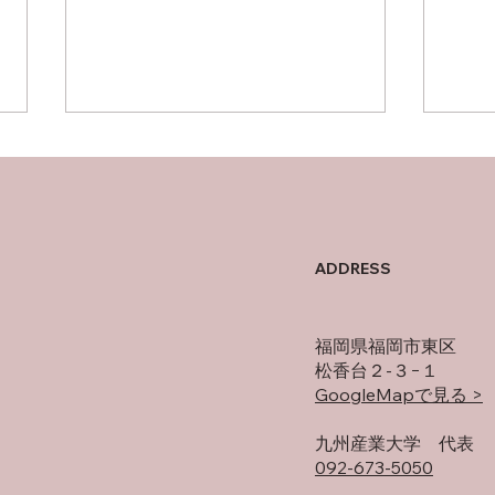
父について
オフ
ADDRESS
福岡県福岡市東区
松香台２-３−１
GoogleMapで見る >
​九州産業大学 代表
092-673-5050