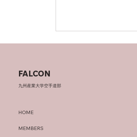
竜泉寺の湯！
FALCON
九州産業大学空手道部
HOME
MEMBERS