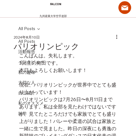
FALCON
九州産業大学空手道部
All Posts
2024年8月10日
All Posts
パリオリンピック
活動報告
こんばんは。失礼します。
インタビュー
3回生の角田です。
本日もよろしくお願いします！
私の趣味
大切な人
現在、パリオリンピックが世界中でとても盛
り上がっています！
自己紹介
パリオリンピックは7月26日〜8月11日まで
私のオススメ
あります。私は全部を見たわけではないです
雑学
が、見てたところだけでも家族でとても盛り
上がりました！バレーや柔道の試合は家族と
一緒に生で見ました。昨日の深夜にも勇逸の
新競技のブレイキングダンスで日本代表の湯