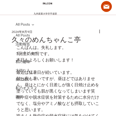
FALCON
九州産業大学空手道部
All Posts
2024年8月9日
All Posts
久々のめんちゃんこ亭
活動報告
こんばんは。失礼します。
インタビュー
3回生の角田です。
本日もよろしくお願いします！
私の趣味
大切な人
最近は猛暑日が続いています。
朝と夜も暑いですが、昼ほどではありませ
自己紹介
ん。昼はとにかく日差しが強く日焼け止めを
私のオススメ
塗っていても肌が黒くなってしまいます笑
雑学
熱中症や脱水症状を対策するために水分だけ
でなく、塩分やアミノ酸なども摂取していこ
うと思います。
皆さんも熱中症や脱水症状には気をつけてく