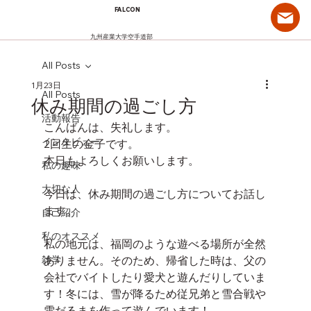
FALCON
九州産業大学空手道部
All Posts
1月23日
All Posts
休み期間の過ごし方
活動報告
こんばんは、失礼します。
インタビュー
2回生の金子です。
本日もよろしくお願いします。
私の趣味
大切な人
今日は、休み期間の過ごし方についてお話し
ます。
自己紹介
私のオススメ
私の地元は、福岡のような遊べる場所が全然
雑学
ありません。そのため、帰省した時は、父の
会社でバイトしたり愛犬と遊んだりしていま
す！冬には、雪が降るため従兄弟と雪合戦や
雪だるまを作って遊んでいます！