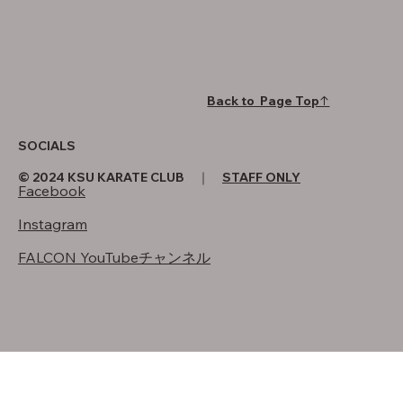
Back to Page Top↑
SOCIALS
© 2024 KSU KARATE CLUB ｜
STAFF ONLY
Facebook
Instagram
FALCON YouTubeチャンネル