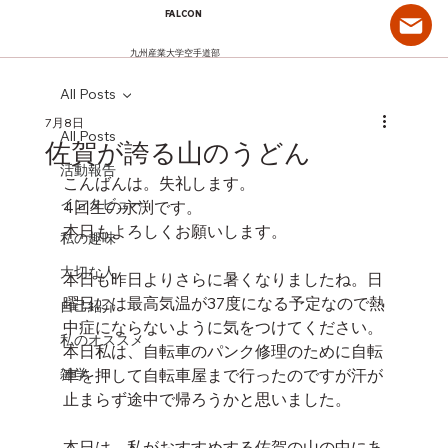
FALCON
九州産業大学空手道部
All Posts
7月8日
All Posts
佐賀が誇る山のうどん
活動報告
こんばんは。失礼します。
インタビュー
4回生の永渕です。
本日もよろしくお願いします。
私の趣味
大切な人
本日も昨日よりさらに暑くなりましたね。日
曜日には最高気温が37度になる予定なので熱
自己紹介
中症にならないように気をつけてください。
私のオススメ
本日私は、自転車のパンク修理のために自転
雑学
車を押して自転車屋まで行ったのですが汗が
止まらず途中で帰ろうかと思いました。
本日は、私がおすすめする佐賀の山の中にあ