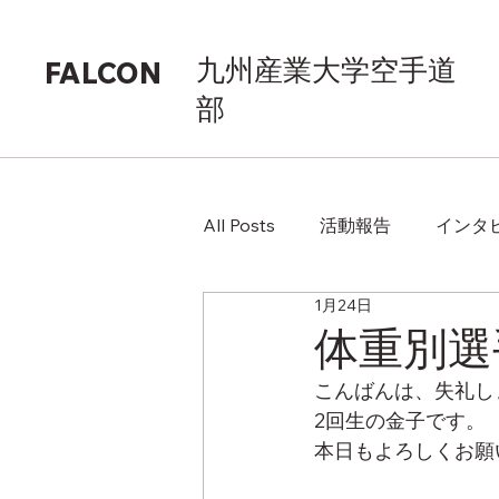
九州産業大学空手道
FALCON
部
All Posts
活動報告
インタ
1月24日
体重別選
こんばんは、失礼し
2回生の金子です。
本日もよろしくお願