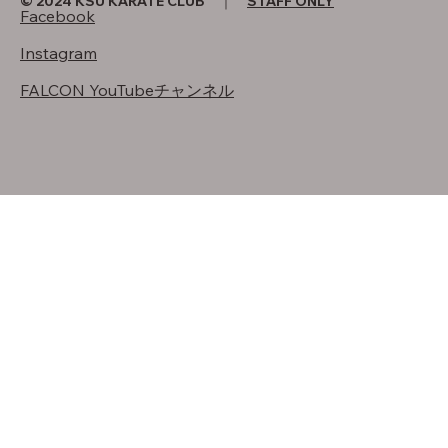
© 2024 KSU KARATE CLUB ｜
STAFF ONLY
Facebook
Instagram
FALCON YouTubeチャンネル