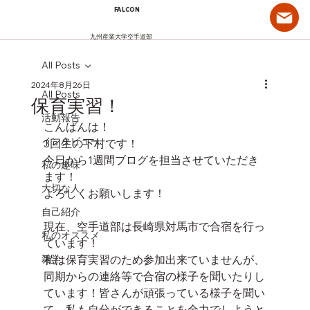
FALCON
九州産業大学空手道部
All Posts
2024年8月26日
All Posts
保育実習！
活動報告
こんばんは！
インタビュー
3回生の下村です！
今日から1週間ブログを担当させていただき
私の趣味
ます！
大切な人
よろしくお願いします！
自己紹介
現在、空手道部は長崎県対馬市で合宿を行っ
私のオススメ
ています！
雑学
私は保育実習のため参加出来ていませんが、
同期からの連絡等で合宿の様子を聞いたりし
ています！皆さんが頑張っている様子を聞い
て、私も自分ができることを全力でしようと