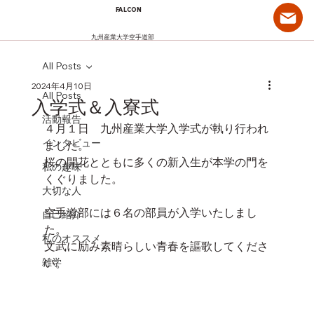
FALCON
九州産業大学空手道部
All Posts
2024年4月10日
All Posts
入学式＆入寮式
活動報告
４月１日　九州産業大学入学式が執り行われ
インタビュー
ました。
桜の開花とともに多くの新入生が本学の門を
私の趣味
くぐりました。
大切な人
空手道部には６名の部員が入学いたしまし
自己紹介
た。
私のオススメ
文武に励み素晴らしい青春を謳歌してくださ
雑学
い。