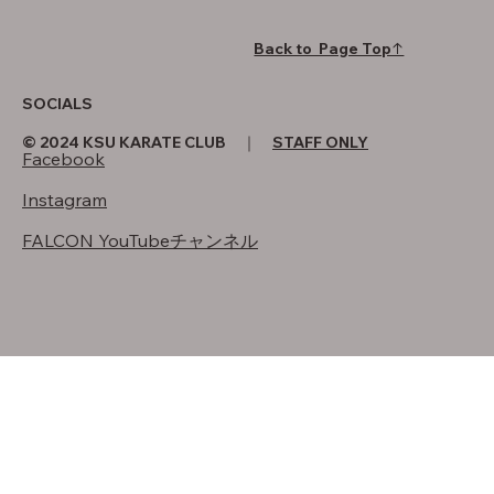
Back to Page Top↑
SOCIALS
© 2024 KSU KARATE CLUB ｜
STAFF ONLY
Facebook
Instagram
FALCON YouTubeチャンネル