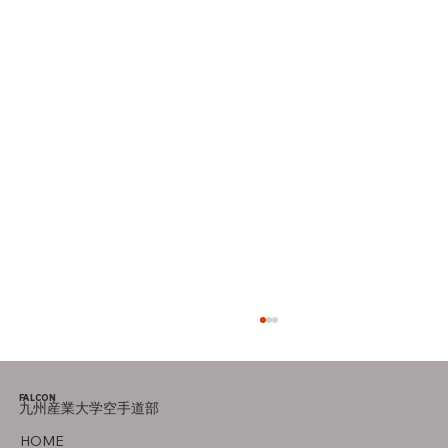
FALCON
九州産業大学空手道部
後期の目標
HOME