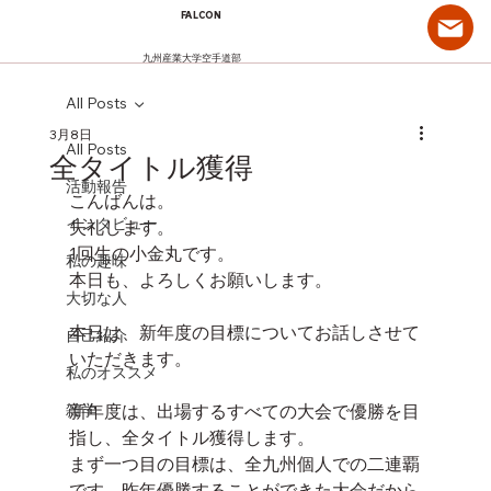
FALCON
九州産業大学空手道部
All Posts
3月8日
All Posts
全タイトル獲得
活動報告
こんばんは。
インタビュー
失礼します。
1回生の小金丸です。
私の趣味
本日も、よろしくお願いします。
大切な人
本日は、新年度の目標についてお話しさせて
自己紹介
いただきます。
私のオススメ
雑学
新年度は、出場するすべての大会で優勝を目
指し、全タイトル獲得します。
まず一つ目の目標は、全九州個人での二連覇
です。昨年優勝することができた大会だから