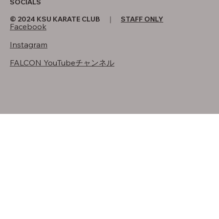
SOCIALS
© 2024 KSU KARATE CLUB ｜
STAFF ONLY
Facebook
Instagram
FALCON YouTubeチャンネル