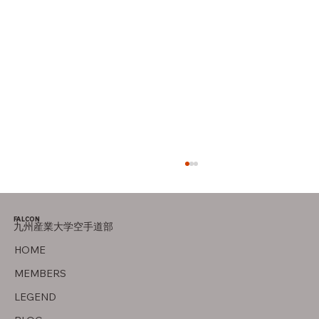
FALCON
九州産業大学空手道部
オフの過ごし方
HOME
MEMBERS
LEGEND