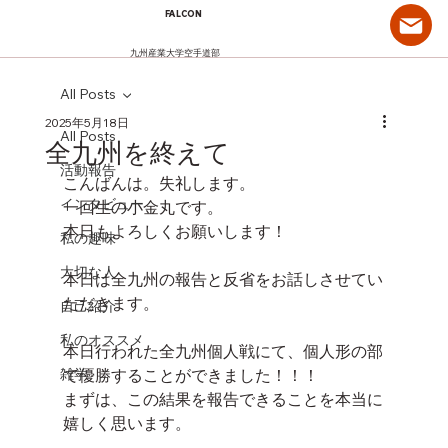
FALCON
九州産業大学空手道部
All Posts
2025年5月18日
All Posts
全九州を終えて
活動報告
こんばんは。失礼します。
インタビュー
一回生の小金丸です。
本日もよろしくお願いします！
私の趣味
大切な人
本日は全九州の報告と反省をお話しさせてい
ただきます。
自己紹介
私のオススメ
本日行われた全九州個人戦にて、個人形の部
雑学
で優勝することができました！！！
まずは、この結果を報告できることを本当に
嬉しく思います。