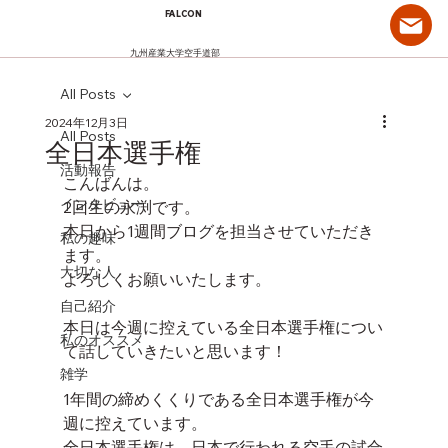
FALCON
九州産業大学空手道部
All Posts
2024年12月3日
All Posts
全日本選手権
活動報告
こんばんは。
インタビュー
2回生の永渕です。
本日から1週間ブログを担当させていただき
私の趣味
ます。
大切な人
よろしくお願いいたします。
自己紹介
本日は今週に控えている全日本選手権につい
私のオススメ
て話していきたいと思います！
雑学
1年間の締めくくりである全日本選手権が今
週に控えています。
全日本選手権は、日本で行われる空手の試合