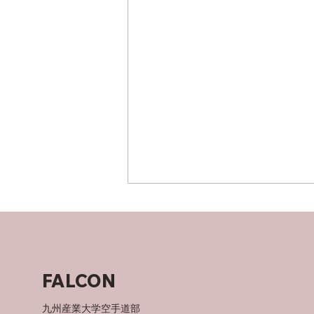
父について
FALCON
九州産業大学空手道部