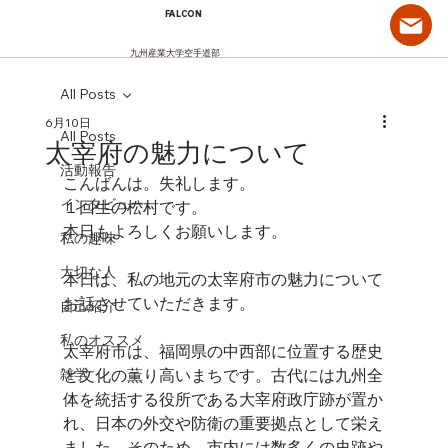
FALCON
九州産業大学空手道部
All Posts
6月10日
All Posts
太宰府の魅力について
活動報告
こんばんは。失礼します。
インタビュー
１回生の松村です。
本日もよろしくお願いします。
私の趣味
大切な人
本日は、私の地元の太宰府市の魅力について
お話させていただきます。
自己紹介
私のオススメ
太宰府市は、福岡県の中西部に位置する歴史
雑学
と文化の薫り高いまちです。古代には九州全
体を統括する役所である大宰府政庁跡が置か
れ、日本の外交や防衛の重要拠点として栄え
ました。そのため、市内には数多くの史跡や