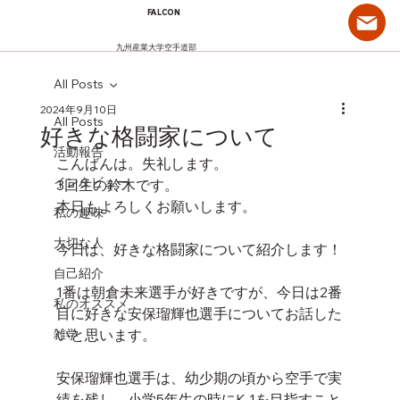
FALCON
九州産業大学空手道部
All Posts
2024年9月10日
All Posts
好きな格闘家について
活動報告
こんばんは。失礼します。
インタビュー
3回生の鈴木です。
本日もよろしくお願いします。
私の趣味
大切な人
今日は、好きな格闘家について紹介します！
自己紹介
1番は朝倉未来選手が好きですが、今日は2番
私のオススメ
目に好きな安保瑠輝也選手についてお話した
雑学
いと思います。
安保瑠輝也選手は、幼少期の頃から空手で実
績を残し、小学5年生の時にK-1を目指すこと