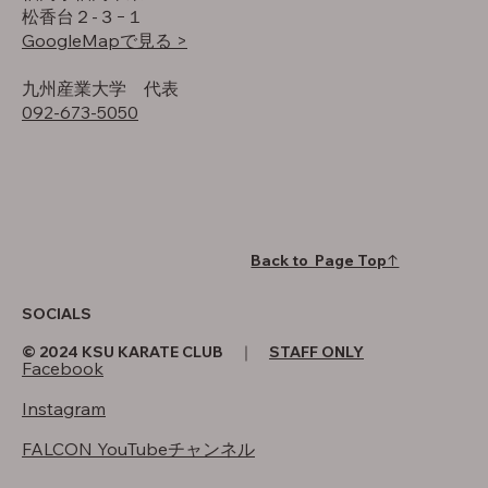
松香台２-３−１
GoogleMapで見る >
​九州産業大学 代表
092-673-5050
Back to Page Top↑
SOCIALS
© 2024 KSU KARATE CLUB ｜
STAFF ONLY
Facebook
Instagram
FALCON YouTubeチャンネル