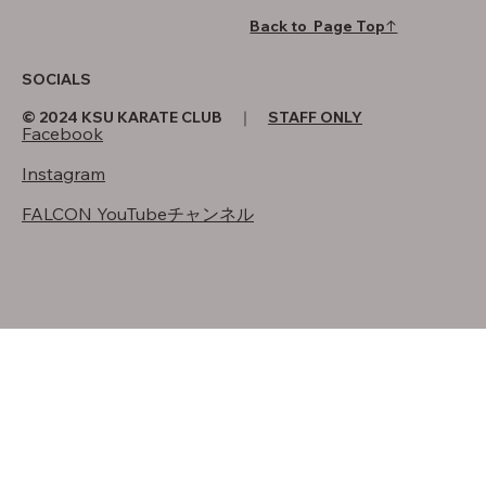
Back to Page Top↑
SOCIALS
© 2024 KSU KARATE CLUB ｜
STAFF ONLY
Facebook
Instagram
FALCON YouTubeチャンネル