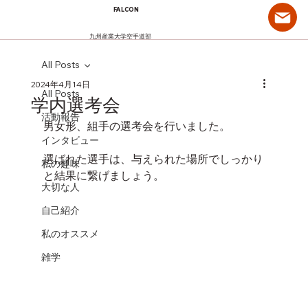
FALCON
九州産業大学空手道部
All Posts
2024年4月14日
All Posts
学内選考会
活動報告
男女形、組手の選考会を行いました。
インタビュー
選ばれた選手は、与えられた場所でしっかり
私の趣味
と結果に繋げましょう。
大切な人
自己紹介
私のオススメ
雑学