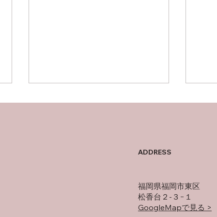
父について
オフ
ADDRESS
福岡県福岡市東区
松香台２-３−１
GoogleMapで見る >