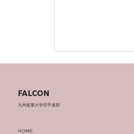
竜泉寺の湯！
FALCON
九州産業大学空手道部
HOME