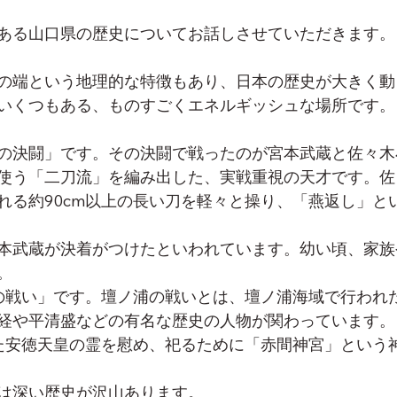
ある山口県の歴史についてお話しさせていただきます。
の端という地理的な特徴もあり、日本の歴史が大きく動
いくつもある、ものすごくエネルギッシュな場所です。
の決闘」です。その決闘で戦ったのが宮本武蔵と佐々木
使う「二刀流」を編み出した、実戦重視の天才です。佐
れる約90cm以上の長い刀を軽々と操り、「燕返し」と
本武蔵が決着がつけたといわれています。幼い頃、家族
。
の戦い」です。壇ノ浦の戦いとは、壇ノ浦海域で行われ
経や平清盛などの有名な歴史の人物が関わっています。
た安徳天皇の霊を慰め、祀るために「赤間神宮」という
は深い歴史が沢山あります。