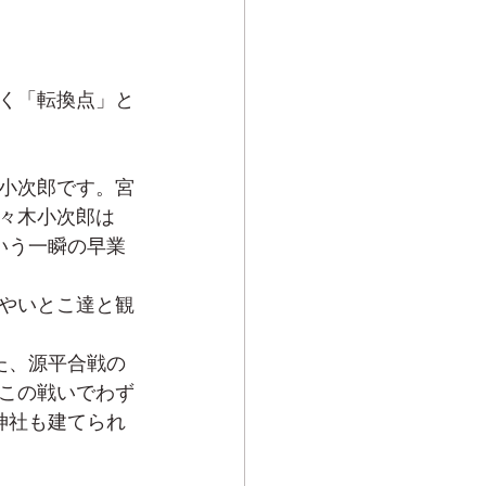
く「転換点」と
小次郎です。宮
々木小次郎は
いう一瞬の早業
やいとこ達と観
た、源平合戦の
この戦いでわず
神社も建てられ