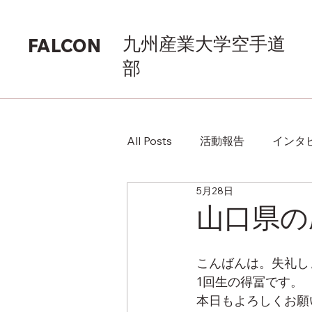
九州産業大学空手道
FALCON
部
All Posts
活動報告
インタ
5月28日
山口県の
こんばんは。失礼し
1回生の得冨です。
本日もよろしくお願