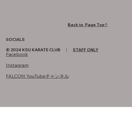
Back to Page Top↑
SOCIALS
© 2024 KSU KARATE CLUB ｜
STAFF ONLY
Facebook
Instagram
FALCON YouTubeチャンネル