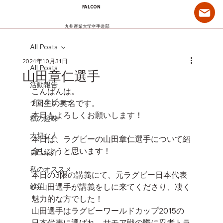
FALCON
九州産業大学空手道部
All Posts
2024年10月31日
All Posts
山田章仁選手
活動報告
こんばんは。
インタビュー
2回生の奥名です。
本日もよろしくお願いします！
私の趣味
大切な人
本日は、ラグビーの山田章仁選手について紹
介しようと思います！
自己紹介
私のオススメ
本日の3限の講義にて、元ラグビー日本代表
雑学
の山田選手が講義をしに来てくださり、凄く
魅力的な方でした！
山田選手はラグビーワールドカップ2015の
日本代表に選ばれ、サモア戦の際に忍者トラ