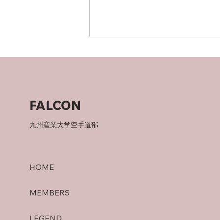
竜泉寺の湯！
FALCON
九州産業大学空手道部
HOME
MEMBERS
LEGEND