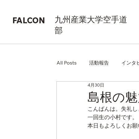
九州産業大学空手道
FALCON
部
All Posts
活動報告
インタ
4月30日
島根の魅
こんばんは。失礼し
一回生の小村です。
本日もよろしくお願