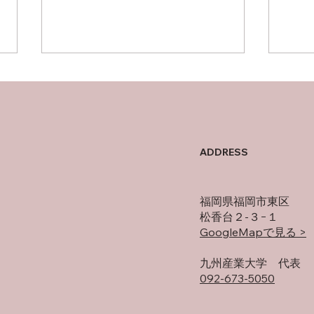
父について
オフ
ADDRESS
福岡県福岡市東区
松香台２-３−１
GoogleMapで見る >
​九州産業大学 代表
092-673-5050