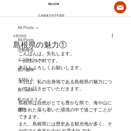
FALCON
九州産業大学空手道部
All Posts
4月29日
All Posts
島根県の魅力①
活動報告
こんばんは。失礼します。
インタビュー
一回生の小村です。
本日もよろしくお願いします。
私の趣味
大切な人
本日は、私の出身地である島根県の魅力につ
いてお話させていただきます。
自己紹介
私のオススメ
島根県は自然がとても豊かな県で、海や山に
雑学
囲まれた落ち着いた環境の中で過ごすことが
できます。
また、島根県には歴史ある観光地が多く、そ
の中でも有名なのが 出雲大社 です。