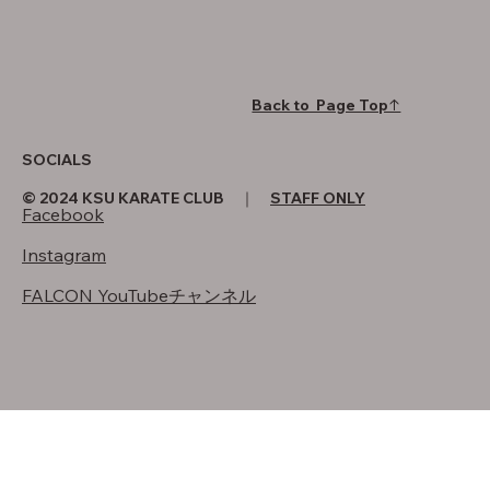
Back to Page Top↑
SOCIALS
© 2024 KSU KARATE CLUB ｜
STAFF ONLY
Facebook
Instagram
FALCON YouTubeチャンネル