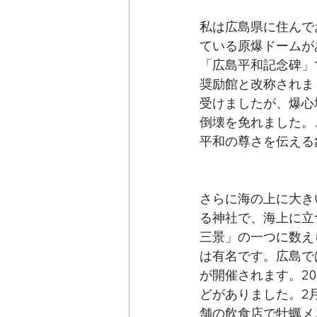
私は広島県に住んで
ている原爆ドームが
「広島平和記念碑」
奨励館と改称されま
受けましたが、爆心
倒壊を免れました。
平和の尊さを伝える
さらに海の上に大き
る神社で、海上に立
三景」の一つに数え
は有名です。﻿広島
が開催されます。2
どがありました。2
舗の飲食店で牡蠣メ