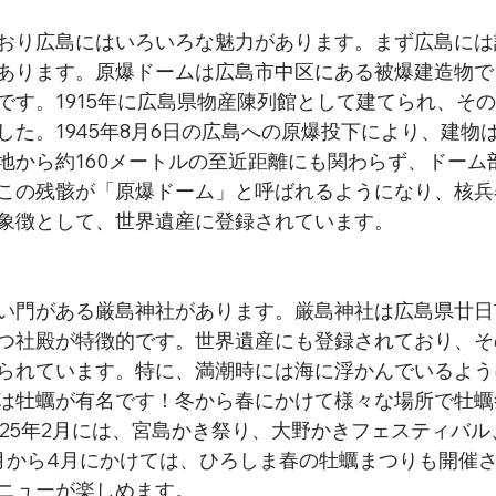
おり広島にはいろいろな魅力があります。まず広島には
あります。原爆ドームは広島市中区にある被爆建造物で
です。1915年に広島県物産陳列館として建てられ、そ
した。1945年8月6日の広島への原爆投下により、建物
地から約160メートルの至近距離にも関わらず、ドーム
この残骸が「原爆ドーム」と呼ばれるようになり、核兵
象徴として、世界遺産に登録されています。﻿
い門がある厳島神社があります。厳島神社は広島県廿日
つ社殿が特徴的です。世界遺産にも登録されており、そ
られています。特に、満潮時には海に浮かんでいるよう
では牡蠣が有名です！冬から春にかけて様々な場所で牡
025年2月には、宮島かき祭り、大野かきフェスティバ
月から4月にかけては、ひろしま春の牡蠣まつりも開催さ
ニューが楽しめます。