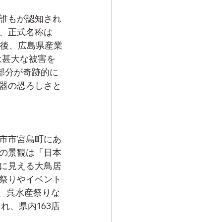
誰もが認知され
、正式名称は
の後、広島県産業
は甚大な被害を
部分が奇跡的に
器の恐ろしさと
市市宮島町にあ
の景観は「日本
に見える大鳥居
蠣祭りやイベント
ル、呉水産祭りな
れ、県内163店