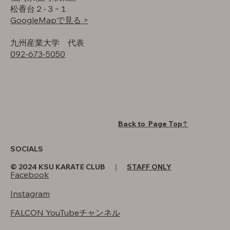
松香台２-３−１
GoogleMapで見る >
​九州産業大学 代表
092-673-5050
Back to Page Top↑
SOCIALS
© 2024 KSU KARATE CLUB ｜
STAFF ONLY
Facebook
Instagram
FALCON YouTubeチャンネル