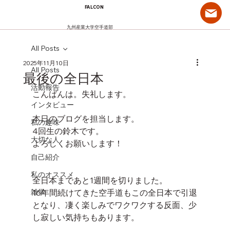
FALCON
九州産業大学空手道部
All Posts
2025年11月10日
All Posts
最後の全日本
活動報告
こんばんは。失礼します。
インタビュー
本日のブログを担当します。
私の趣味
4回生の鈴木です。
大切な人
よろしくお願いします！
自己紹介
私のオススメ
全日本まであと1週間を切りました。
雑学
16年間続けてきた空手道もこの全日本で引退
となり、凄く楽しみでワクワクする反面、少
し寂しい気持ちもあります。