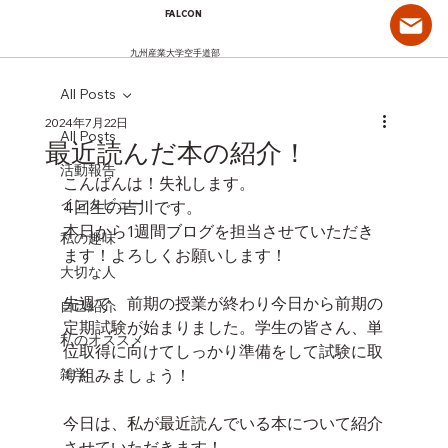
FALCON
九州産業大学空手道部
All Posts
2024年7月22日
All Posts
最近読んだ本の紹介！
活動報告
こんばんは！失礼します。
インタビュー
4回生の吉川です。
本日から1週間ブログを担当させていただき
私の趣味
ます！よろしくお願いします！
大切な人
先週で、前期の授業が終わり今日から前期の
自己紹介
定期試験が始まりました。学生の皆さん、単
私のオススメ
位取得に向けてしっかり準備をして試験に取
雑学
り組みましょう！
今日は、私が最近読んでいる本について紹介
させていただきます！