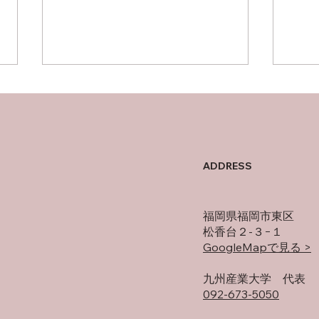
父について
オフ
ADDRESS
福岡県福岡市東区
松香台２-３−１
GoogleMapで見る >
​九州産業大学 代表
092-673-5050