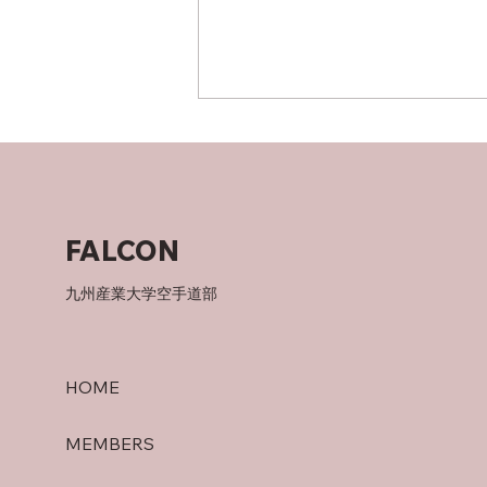
竜泉寺の湯！
FALCON
九州産業大学空手道部
HOME
MEMBERS