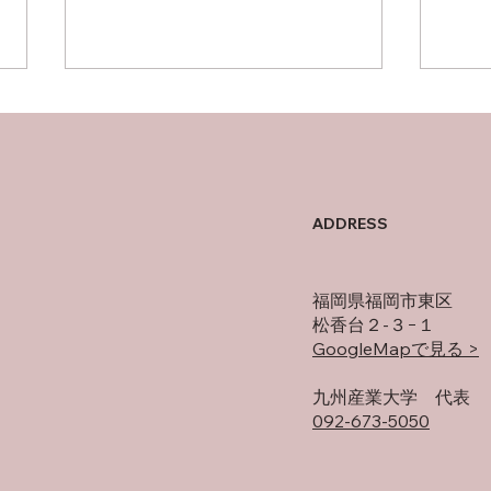
竜泉
ADDRESS
いちばん好きな食べ物！
福岡県福岡市東区
松香台２-３−１
GoogleMapで見る >
​九州産業大学 代表
092-673-5050