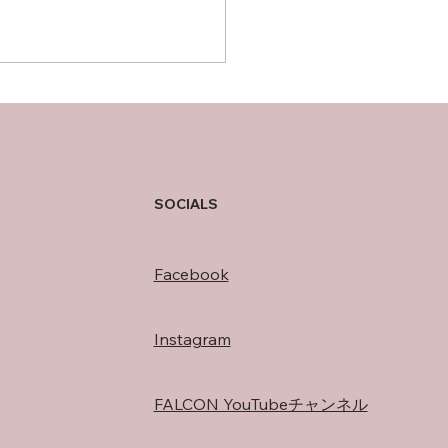
寺の湯！
SOCIALS
Facebook
Instagram
FALCON YouTubeチャンネル