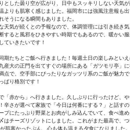
りとした曇り空が広がり、日中もスッキリしない天気が
温よりも肌寒く感じました。福岡市には強風注意報も出
れそうになる瞬間もありました。
な天気が続くとの予報なので、体調管理には引き続き気
断すると風邪をひきやすい時期でもあるので、暖かい服
していきたいです！
同期たちとご飯へ行きました！毎週土日の楽しみといえ
九産大の正門を出てすぐの場所にある「ガツモリ亭」に
満点で、空手部にぴったりなガッツリ系のご飯が魅力で
っぱり格別です！
で「赤から」へ行きました。久しぶりに行ったけど、や
！辛さが選べて家族で「今日は何番にする？」と話すの
ープにたっぷり野菜とお肉がしみ込んでいて、食べ進め
〆はチーズリゾットにしました。これがまた最高で、つ
外が肌寒かったぶん、心も体も温まる夕食になりました