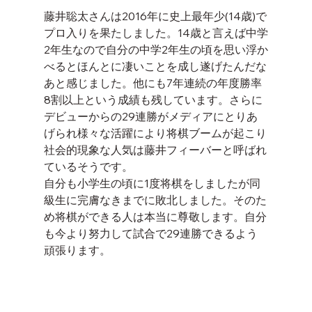
藤井聡太さんは2016年に史上最年少(14歳)で
プロ入りを果たしました。14歳と言えば中学
2年生なので自分の中学2年生の頃を思い浮か
べるとほんとに凄いことを成し遂げたんだな
あと感じました。他にも7年連続の年度勝率
8割以上という成績も残しています。さらに
デビューからの29連勝がメディアにとりあ
げられ様々な活躍により将棋ブームが起こり
社会的現象な人気は藤井フィーバーと呼ばれ
ているそうです。
自分も小学生の頃に1度将棋をしましたが同
級生に完膚なきまでに敗北しました。そのた
め将棋ができる人は本当に尊敬します。自分
も今より努力して試合で29連勝できるよう
頑張ります。