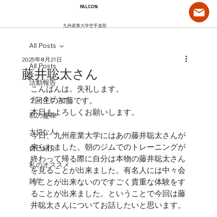
FALCON
九州産業大学空手道部
All Posts
2025年8月21日
All Posts
藤井聡太さん
活動報告
こんばんは。失礼します。
インタビュー
2回生の加藤です。
本日もよろしくお願いします。
私の趣味
大切な人
今日、九州産業大学にはあの藤井聡太さんが
来られました。朝のジムでのトレーニングが
自己紹介
終わって帰る際に自分は本物の藤井聡太さん
私のオススメ
を見ることが出来ました。有名人には中々会
雑学
うことが出来ないのですごく貴重な体験をす
ることが出来ました。ということで今回は藤
井聡太さんについてお話したいと思います。