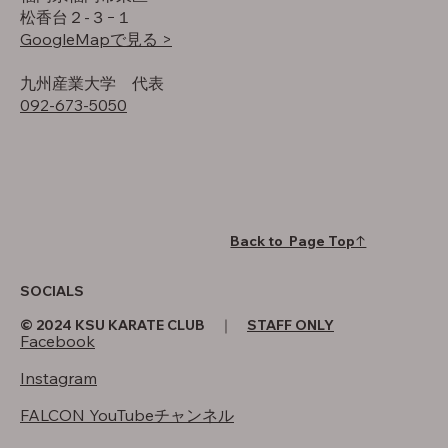
松香台２-３−１
GoogleMapで見る >
​九州産業大学 代表
092-673-5050
Back to Page Top↑
SOCIALS
© 2024 KSU KARATE CLUB ｜
STAFF ONLY
Facebook
Instagram
FALCON YouTubeチャンネル