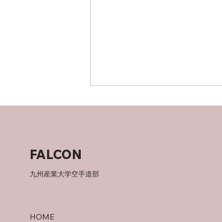
父について
FALCON
九州産業大学空手道部
HOME