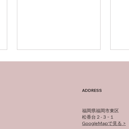
母の
オフの過ごし方
ADDRESS
福岡県福岡市東区
松香台２-３−１
GoogleMapで見る >