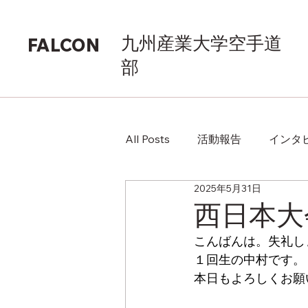
九州産業大学空手道
FALCON
部
All Posts
活動報告
インタ
2025年5月31日
西日本大
こんばんは。失礼し
１回生の中村です。
本日もよろしくお願