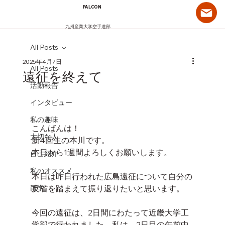
FALCON
九州産業大学空手道部
All Posts
2025年4月7日
All Posts
遠征を終えて
活動報告
インタビュー
私の趣味
こんばんは！
大切な人
新4回生の本川です。
本日から1週間よろしくお願いします。
自己紹介
私のオススメ
本日は昨日行われた広島遠征について自分の
雑学
反省を踏まえて振り返りたいと思います。
今回の遠征は、2日間にわたって近畿大学工
学部で行われました。私は、2日目の午前中