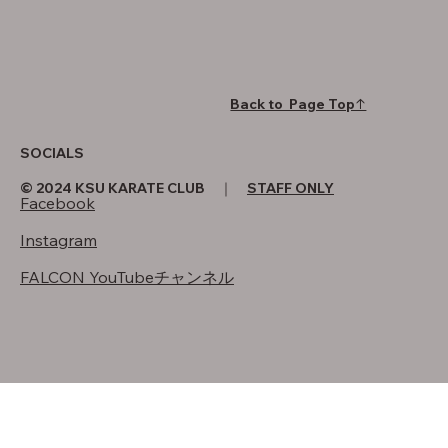
Back to Page Top↑
SOCIALS
© 2024 KSU KARATE CLUB ｜
STAFF ONLY
Facebook
Instagram
FALCON YouTubeチャンネル