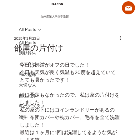
FALCON
九州産業大学空手道部
All Posts
2025年3月23日
All Posts
部屋の片付け
活動報告
インタビュー
今日は部活がオフの日でした！
今日も天気が良く気温も20度を超えていて
私の趣味
とても暑かったです！
大切な人
特に予定もなかったので、私は家の片付けを
自己紹介
しました！
私のオススメ
私の家の下にはコインランドリーがあるの
雑学
で、布団カバーや枕カバー、毛布を全て洗濯
しました！
最近は１ヶ月に1回は洗濯してるような気が
します笑