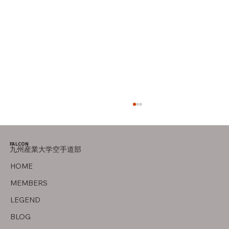
FALCON
九州産業大学空手道部
オフの過ごし方
HOME
MEMBERS
LEGEND
BLOG