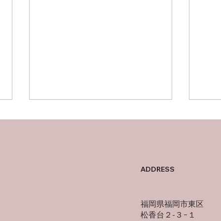
母の
オフの過ごし方
ADDRESS
福岡県福岡市東区
松香台２-３−１