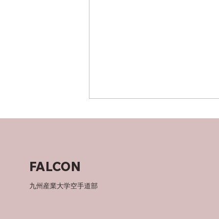
父について
FALCON
九州産業大学空手道部