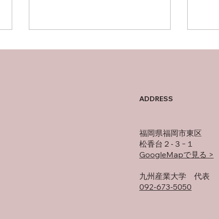
父について
オフ
ADDRESS
福岡県福岡市東区
松香台２-３−１
GoogleMapで見る >
​九州産業大学 代表
092-673-5050