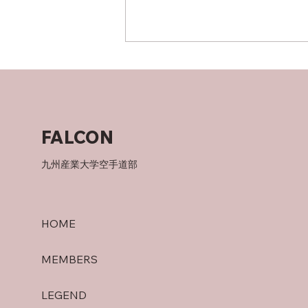
竜泉寺の湯！
FALCON
九州産業大学空手道部
HOME
MEMBERS
LEGEND