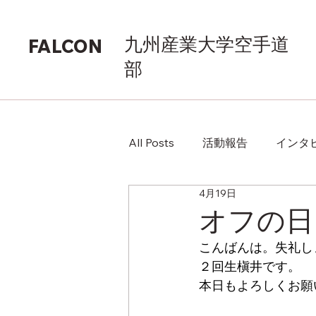
九州産業大学空手道
FALCON
部
All Posts
活動報告
インタ
4月19日
オフの日
こんばんは。失礼し
２回生槇井です。
本日もよろしくお願