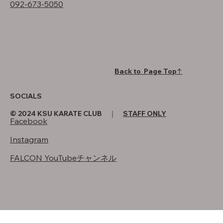
092-673-5050
Back to Page Top↑
SOCIALS
© 2024 KSU KARATE CLUB ｜
STAFF ONLY
Facebook
Instagram
FALCON YouTubeチャンネル