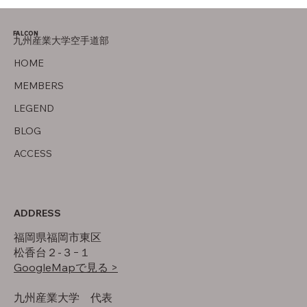
FALCON
九州産業大学空手道部
父について
HOME
MEMBERS
LEGEND
BLOG
ACCESS
ADDRESS
福岡県福岡市東区
松香台２-３−１
GoogleMapで見る >
​九州産業大学 代表