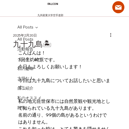
FALCON
九州産業大学空手道部
All Posts
2025年2月20日
All Posts
九十九島🏝️
活動報告
こんばんは！
インタビュー
3回生の崎原です。
今日もよろしくお願いします！
私の趣味
大切な人
今日は九十九島についてお話したいと思いま
す。
自己紹介
私のオススメ
私の地元佐世保市には自然景観や観光地とし
雑学
て知られている九十九島があります。
名前の通り、99個の島があるというわけで
はありません。
これを知った時は、とても驚きを隠せません