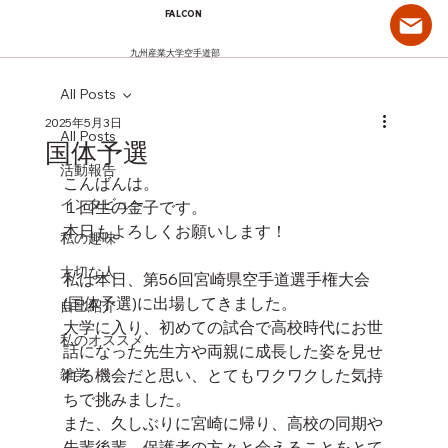
FALCON
九州産業大学空手道部
All Posts
2025年5月3日
All Posts
国体予選
活動報告
こんばんは。
インタビュー
１回生の金子です。
本日もよろしくお願いします！
私の趣味
大切な人
私は本日、第56回宮崎県空手道選手権大会
(国体予選)に出場してきました。
自己紹介
大学に入り、初めての試合で高校時代にお世
私のオススメ
話になった先生方や両親に成長した姿を見せ
雑学
れる機会だと思い、とてもワクワクした気持
ちで挑みました。
また、久しぶりに宮崎に帰り、高校の同期や
先輩後輩、保護者の方々と会えることをとて