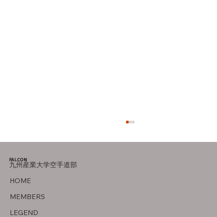
FALCON
九州産業大学空手道部
オフの過ごし方
HOME
MEMBERS
LEGEND