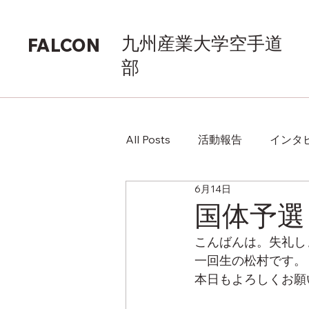
九州産業大学空手道
FALCON
部
All Posts
活動報告
インタ
6月14日
国体予選
こんばんは。失礼し
一回生の松村です。
本日もよろしくお願