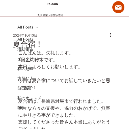
FALCON
九州産業大学空手道部
All Posts
2024年9月13日
All Posts
夏合宿！
活動報告
こんばんは。失礼します。
インタビュー
3回生の鈴木です。
本日もよろしくお願いします。
私の趣味
大切な人
今回は夏合宿についてお話していきたいと思
います！
自己紹介
私のオススメ
夏合宿は、長崎県対馬市で行われました。
雑学
色々な方々の支援や、協力のおかげで、無事
にやりきる事ができました。
支援してくださった皆さん本当にありがとう
ございました。