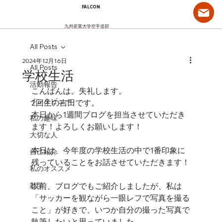
FALCON
九州産業大学空手道部
All Posts
2024年12月16日
All Posts
学校生活
活動報告
こんばんは。失礼します。
インタビュー
2回生の吉田です。
本日から1週間ブログを担当させていただき
私の趣味
ます！よろしくお願いします！
大切な人
本日は、今年度の学校生活の中で1番印象に
自己紹介
残っていることをお話させていただきます！
私のオススメ
雑学
以前、ブログでもご紹介しましたが、私は
「サッカーを観ながら一眼レフで写真を撮る
こと」が好きで、いつか自分の撮った写真で
執筆したいと思っていました。