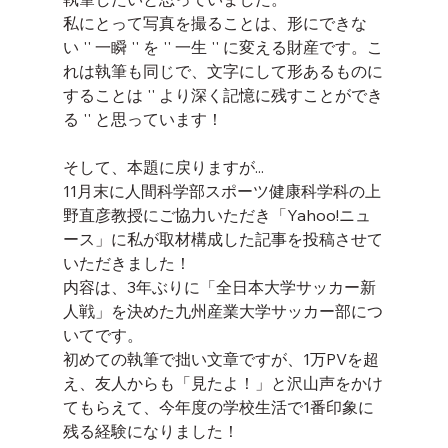
私にとって写真を撮ることは、形にできな
い '' 一瞬 '' を '' 一生 '' に変える財産です。こ
れは執筆も同じで、文字にして形あるものに
することは '' より深く記憶に残すことができ
る '' と思っています！
そして、本題に戻りますが...
11月末に人間科学部スポーツ健康科学科の上
野直彦教授にご協力いただき「Yahoo!ニュ
ース」に私が取材構成した記事を投稿させて
いただきました！
内容は、3年ぶりに「全日本大学サッカー新
人戦」を決めた九州産業大学サッカー部につ
いてです。
初めての執筆で拙い文章ですが、1万PVを超
え、友人からも「見たよ！」と沢山声をかけ
てもらえて、今年度の学校生活で1番印象に
残る経験になりました！