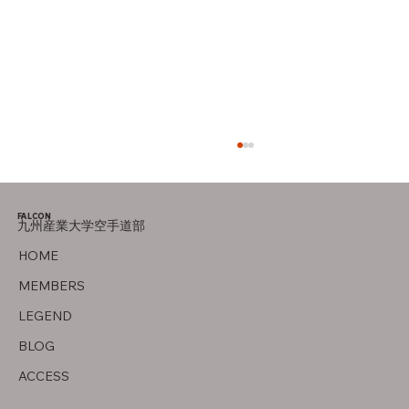
FALCON
九州産業大学空手道部
父について
HOME
MEMBERS
LEGEND
BLOG
ACCESS