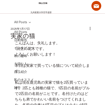
FALCON
九州産業大学空手道部
All Posts
2025年1月17日
All Posts
実家の猫
活動報告
こんばんは、失礼します。
インタビュー
1回生の花木です。
よろしくお願いします！
私の趣味
大切な人
本日は実家で買っている猫について紹介しま
す。
自己紹介
私のオススメ
私は現在鹿児島の実家で猫を2匹買っていま
雑学
す。2匹とも雑種の猫で、1匹目の名前がブル
で2匹目の名前がニヒです。名付けたのはど
ちらも弟でかわいい名前をつけてくれまし
た。名前の由来は1匹目のブルは小さい頃目