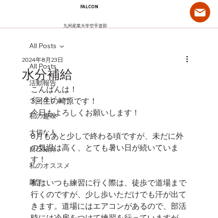
FALCON
九州産業大学空手道部
All Posts
2024年8月23日
All Posts
水分補給
活動報告
こんばんは！
インタビュー
3回生の崎原です！
今日もよろしくお願いします！
私の趣味
大切な人
8月もあと少しで終わる頃ですが、未だに外
の気温は高く、とても暑い日が続いていま
自己紹介
す！
私のオススメ
雑学
私はいつも練習に行く際は、徒歩で道場まで
行くのですが、少し歩いただけでも汗が出て
きます。道場にはエアコンがあるので、部活
時には冷房をつけて練習を行っていますが、