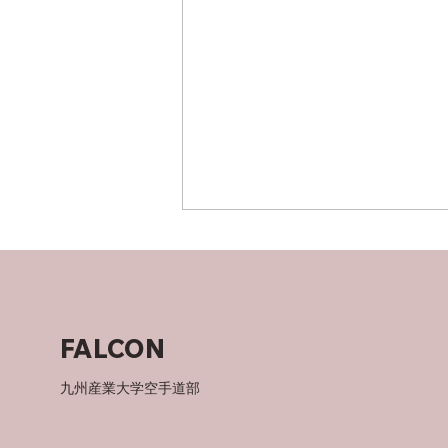
父について
FALCON
九州産業大学空手道部