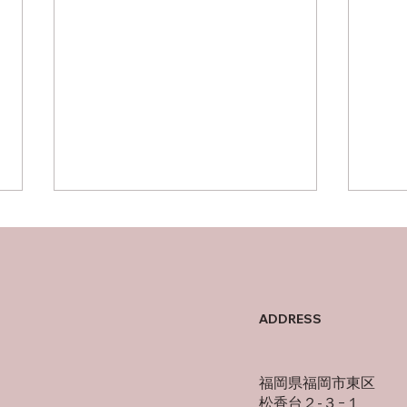
母の
オフの過ごし方
ADDRESS
福岡県福岡市東区
松香台２-３−１