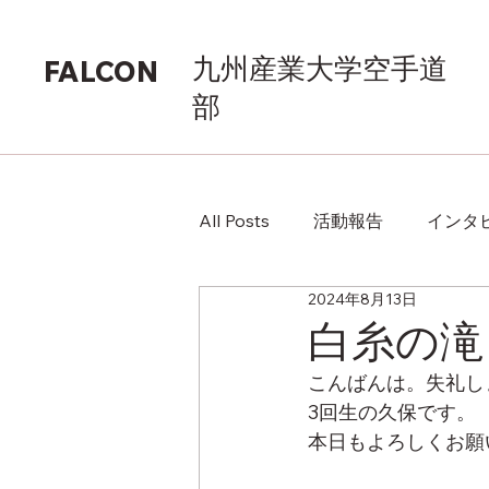
九州産業大学空手道
FALCON
部
All Posts
活動報告
インタ
2024年8月13日
白糸の滝
こんばんは。失礼し
3回生の久保です。
本日もよろしくお願